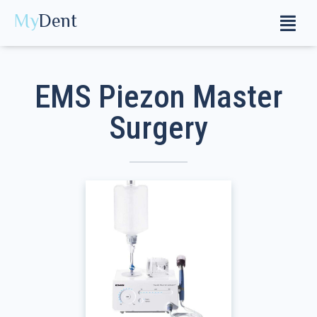
Перейти
Меню
My
Dent
к
содержимому
EMS Piezon Master
Surgery